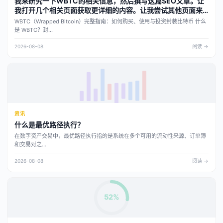
我来研究一下WBTC的相关信息，然后撰写这篇SEO文章。让
我打开几个相关页面获取更详细的内容。让我尝试其他页面来
源获取更详细的信息。我已经获得了足够的信息来撰写这篇关
WBTC（Wrapped Bitcoin）完整指南：如何购买、使用与投资封装比特币 什么
于WBTC的SEO文章。现在开始撰写。
是 WBTC？封...
2026-08-08
阅读 →
资讯
什么是最优路径执行？
在数字资产交易中，最优路径执行指的是系统在多个可用的流动性来源、订单簿
和交易对之...
2026-08-08
阅读 →
52%