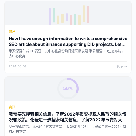
资讯
Now I have enough information to write a comprehensive
SEO article about Binance supporting DID projects. Let
me compose it.
币安深度布局DID赛道：去中心化身份项目迎来爆发期 币安加速DID生态布局，
去中心化身...
2026-08-09
阅读 →
56%
资讯
我需要先搜索相关信息，了解2022年币安提现人民币的相关情
况和政策。让我进一步搜索相关信息，了解2022年币安对大陆
用户提现人民币的政策和具体操作。我已经收集到充分的信
基于搜索结果，我已经了解关键背景： 1. 2021年10月，币安公告将于2021年12
息。现在我需要了解2022年币安的具体情况和提现人民币的方
月31日下架...